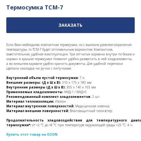
Термосумка ТСМ-7
ЗАКАЗАТЬ
Если Вам необходима компактная термосумка, но с высоким уровнем сохранения
температуры, то ТСМ-7 будет оптимальным вариантом. Компактная,
вместительная, удобная вэксплуатации. Три сетчатых кармана внутри по бокам и
карман в крышке термосумки позволит удобно разместить в ней хладоэлементы,
а во внешнем кармане удобно хранить документы. Для удобной переноски
сделана накладка на ручки с липучками.
Внутренний объем пустой термосумки:
7 л.
Внешние размеры: (Д х Ш х В):
310 x 175 x 180 мм
Внутренние размеры (Д х Ш х В):
305 х 140 х 165 мм
Применяемые хладоэлементы:
МХД-1 / МХД+5
Рекомендованный комплект хладоэлементов:
2 шт.
Материал теплоизоляции:
Изолон
Материал внутренних поверхностей:
Медицинская клеенка
Материал внешних поверхностей:
Влагозащитный полиэстер
Продолжительность хладовоздействия для температурного диап
термосумки*:
от +2 °С до +8 °С при температуре окружающей среды +25 °С: 4 ч.
Купить этот товар на OZON